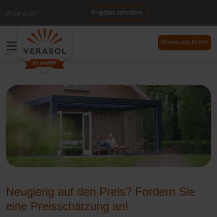
Inspiration
Angebot anfordern
NL
DE
Showroom-Termin
Neugierig auf den Preis? Fordern Sie
eine Preisschätzung an!