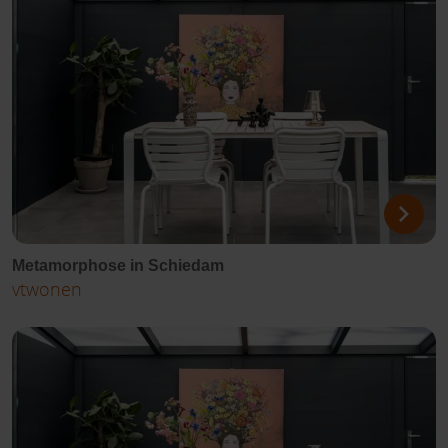
Metamorphose in Schiedam
vtwonen