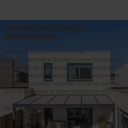
Verbundsicherheitsglas für
Glasdachpaneele
Für Glasdachpaneele verwendet Verasol
Verbundsicherheitsglas. Das passt zu einem Glasdach, weil
das Glas über der Terrasse liegt. Dort ist es wichtig, dass die
Scheibe bei einer Beschädigung möglichst zusammenhält.
Nicht als lose Scherben nach unten, sondern als Glas, das
durch die Folie besser an seinem Platz gehalten wird.
Die Folie zwischen den Glasscheiben ist genau das, was
VSG für Glasdachpaneele geeignet macht. Auch bei
Belastung durch Wind, Regen oder Schnee zählt der