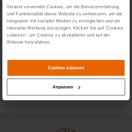
ist und gleichzeitig zu einer beweglichen Konstruktion
Verasol verwendet Cookies, um die Benutzererfahrung
passt.
und Funktionalität dieser Website zu verbessern, um die
Integration mit sozialen Medien zu ermöglichen und um
ESG ist durch die thermische Behandlung
relevante Werbung anzuzeigen. Klicken Sie auf 'Cookies
zulassen', um Cookies zu akzeptieren und auf der
widerstandsfähiger gegen Stöße, Biegung und
Website fortzufahren.
Temperaturunterschiede als normales Glas. Das macht es
passend für Paneele, die geöffnet und geschlossen werden
und seitlich an einer Terrassenüberdachung oder Terrasse
Cookies zulassen
stehen. Sollte das Glas dennoch brechen, zerfällt es in
kleine, eher stumpfe Stücke. So passt auch das
Bruchverhalten zur Anwendung als senkrechte
Anpassen
Glasschiebewand.