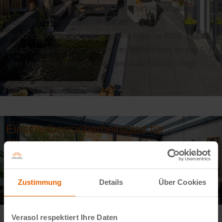
gesamte Dachaufbau. Glas, Profile, Spannweite und
Montage müssen zusammenpassen.
Verbundsicherheitsglas ist hier eine logische Wahl, weil es
zusätzliche Restsicherheit an einer Stelle bietet, an der Glas
über Menschen, Möbeln und dem Außenbereich liegt.
Einscheibensicherheitsglas für
Glasschiebewände
Für Glasschiebewände verwendet Verasol
Zustimmung
Details
Über Cookies
Einscheibensicherheitsglas. Eine Glasschiebewand besteht
aus senkrechten Paneelen, die durch ein Schienensystem
gleiten. Dafür braucht es Glas, das als Wandelement stabil
Verasol respektiert Ihre Daten