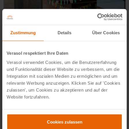
Zustimmung
Details
Über Cookies
Verasol respektiert Ihre Daten
Verasol verwendet Cookies, um die Benutzererfahrung
und Funktionalität dieser Website zu verbessern, um die
Integration mit sozialen Medien zu ermöglichen und um
relevante Werbung anzuzeigen. Klicken Sie auf 'Cookies
zulassen', um Cookies zu akzeptieren und auf der
Website fortzufahren.
Schattenvorteil Vom 1. August bis
zum 4. September
Cookies zulassen
Machen Sie Ihre Terrassenüberdachung oder Ihren