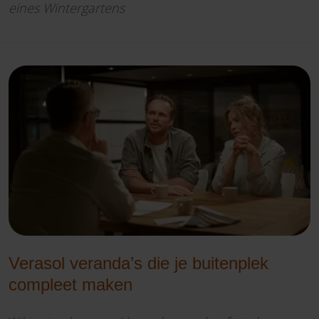
eines Wintergartens
Verasol veranda’s die je buitenplek
compleet maken