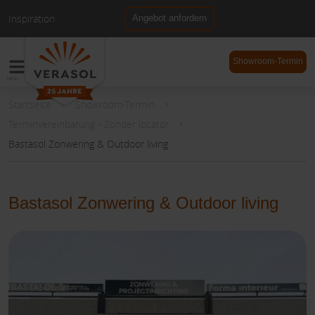
Inspiration
Angebot anfordern
NL
DE
Showroom-Termin
Startseite
Showroom-Termin
Terminvereinbarung - Zonder locator
Bastasol Zonwering & Outdoor living
Bastasol Zonwering & Outdoor living