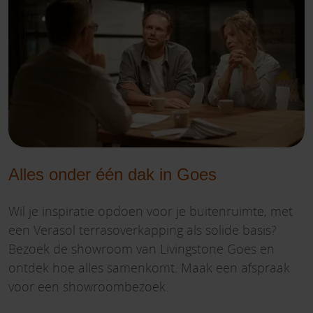
Alles onder één dak in Goes
Wil je inspiratie opdoen voor je buitenruimte, met
een Verasol terrasoverkapping als solide basis?
Bezoek de showroom van Livingstone Goes en
ontdek hoe alles samenkomt. Maak een afspraak
voor een showroombezoek.