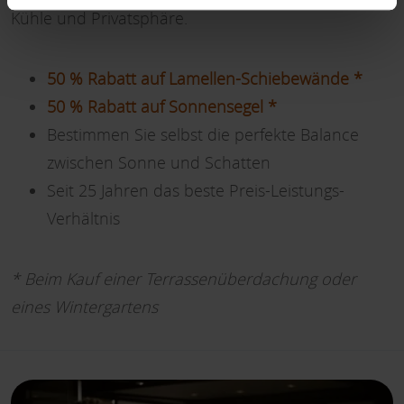
Kühle und Privatsphäre.
50 % Rabatt auf Lamellen-Schiebewände *
50 % Rabatt auf Sonnensegel *
Bestimmen Sie selbst die perfekte Balance
zwischen Sonne und Schatten
Seit 25 Jahren das beste Preis-Leistungs-
Verhältnis
* Beim Kauf einer Terrassenüberdachung oder
eines Wintergartens