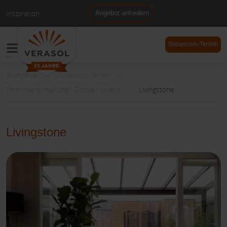
Inspiration
Angebot anfordern
NL
DE
Showroom-Termin
Startseite
Showroom-Termin
Terminvereinbarung - Zonder locator
Livingstone
Livingstone