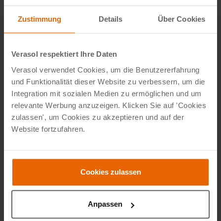
Zustimmung
Details
Über Cookies
Verasol respektiert Ihre Daten
Verasol verwendet Cookies, um die Benutzererfahrung
und Funktionalität dieser Website zu verbessern, um die
Integration mit sozialen Medien zu ermöglichen und um
relevante Werbung anzuzeigen. Klicken Sie auf 'Cookies
Schattenvorteil Vom 1. August bis
zulassen', um Cookies zu akzeptieren und auf der
zum 4. September
Website fortzufahren.
Machen Sie Ihre Terrassenüberdachung oder Ihren
Wintergarten zum schönsten Ort des Sommers.
Cookies zulassen
Während der Verasol Schattenvorteil-Aktion
profitieren Sie von attraktiven Preisvorteilen auf
Anpassen
clevere Lösungen für mehr Schatten, angenehme