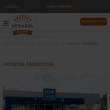
Inspiration
Angebot anfordern
NL
DE
Showroom-Termin
Startseite
Showroom-Termin
Terminvereinbarung - Zonder locator
Veranda Medemblik
Veranda Medemblik