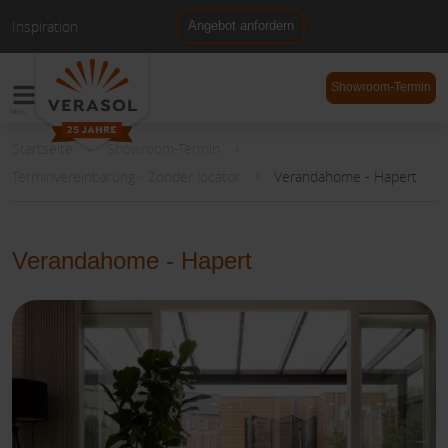
Inspiration
Angebot anfordern
NL
DE
Showroom-Termin
Startseite
Showroom-Termin
Terminvereinbarung - Zonder locator
Verandahome - Hapert
Verandahome - Hapert