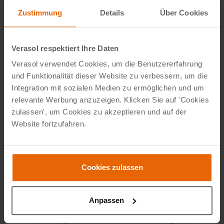
Zustimmung
Details
Über Cookies
Verasol respektiert Ihre Daten
Verasol verwendet Cookies, um die Benutzererfahrung
und Funktionalität dieser Website zu verbessern, um die
Integration mit sozialen Medien zu ermöglichen und um
relevante Werbung anzuzeigen. Klicken Sie auf 'Cookies
Schattenvorteil Vom 1. August bis
zulassen', um Cookies zu akzeptieren und auf der
Website fortzufahren.
zum 4. September
Machen Sie Ihre Terrassenüberdachung oder Ihren
Cookies zulassen
Wintergarten zum schönsten Ort des Sommers.
Während der Verasol Schattenvorteil-Aktion
Anpassen
profitieren Sie von attraktiven Preisvorteilen auf
clevere Lösungen für mehr Schatten, angenehme