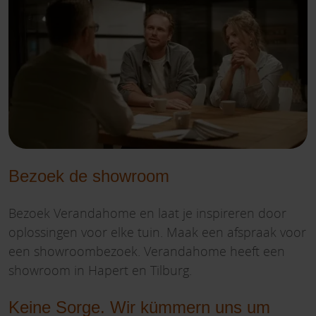
Bezoek de showroom
Bezoek Verandahome en laat je inspireren door
oplossingen voor elke tuin. Maak een afspraak voor
een showroombezoek. Verandahome heeft een
showroom in Hapert en Tilburg.
Keine Sorge. Wir kümmern uns um