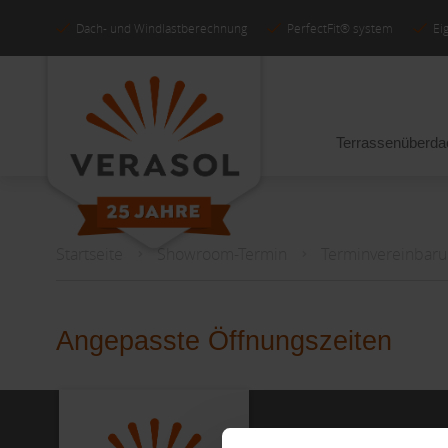
Dach- und Windlastberechnung
PerfectFit® system
Ei
Terrassenüberd
Startseite
Showroom-Termin
Terminvereinbarun
Angepasste Öffnungszeiten