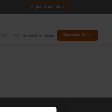
Angebot anfordern
NL
DE
Showroom-Termin
PerfectFit®
Gewerblich
Aktion