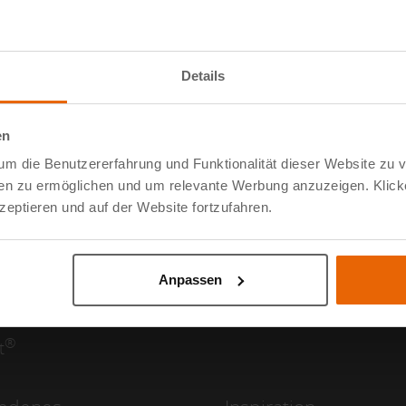
Finden Sie einen Showroom in 
Details
en
um die Benutzererfahrung und Funktionalität dieser Website zu 
e Kategorien
Optionen
dien zu ermöglichen und um relevante Werbung anzuzeigen. Klick
eptieren und auf der Website fortzufahren.
enüberdachung
Vorder- und Seitenwän
rten
Dacheindeckung
Anpassen
iebewand
LED-Beleuchtung
chutz
Fundament
®
t