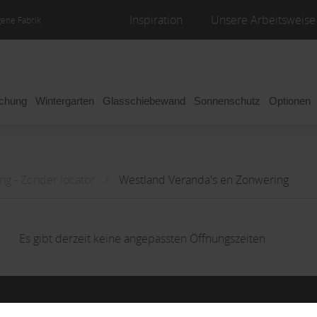
Inspiration
Unsere Arbeitsweise
gene Fabrik
achung
Wintergarten
Glasschiebewand
Sonnenschutz
Optionen
g - Zonder locator
Westland Veranda's en Zonwering
Es gibt derzeit keine angepassten Öffnungszeiten