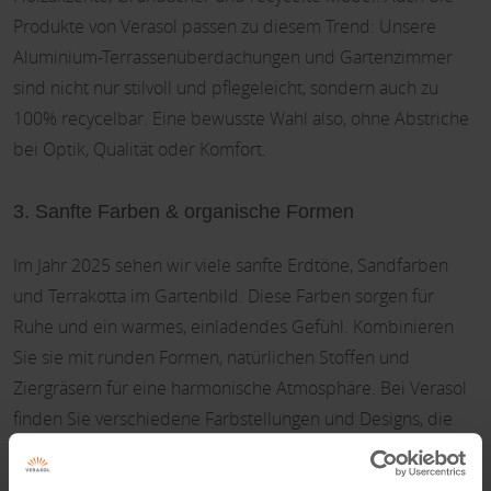
Produkte von Verasol passen zu diesem Trend: Unsere
Aluminium-Terrassenüberdachungen und Gartenzimmer
sind nicht nur stilvoll und pflegeleicht, sondern auch zu
100% recycelbar. Eine bewusste Wahl also, ohne Abstriche
bei Optik, Qualität oder Komfort.
3. Sanfte Farben & organische Formen
Im Jahr 2025 sehen wir viele sanfte Erdtöne, Sandfarben
und Terrakotta im Gartenbild. Diese Farben sorgen für
Ruhe und ein warmes, einladendes Gefühl. Kombinieren
Sie sie mit runden Formen, natürlichen Stoffen und
Ziergräsern für eine harmonische Atmosphäre. Bei Verasol
finden Sie verschiedene Farbstellungen und Designs, die
perfekt in dieses serene Gartenbild passen.