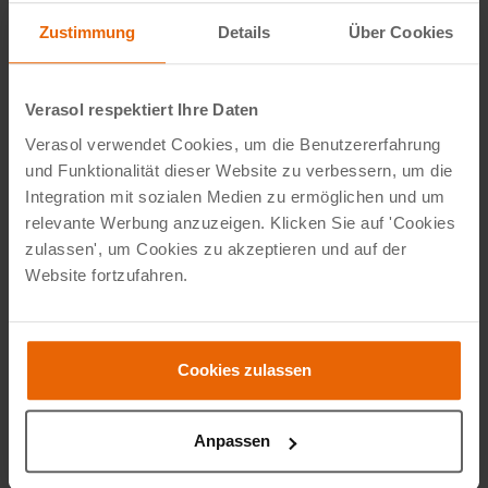
4. Garten als Lifestyle-Ort
Zustimmung
Details
Über Cookies
Der Garten ist mehr als nur ein Ort zum Entspannen – er
wird zu einem vollwertigen Lebensraum. Denken Sie an
Verasol respektiert Ihre Daten
eine Außenküche unter Ihrer Terrassenüberdachung, einen
Verasol verwendet Cookies, um die Benutzererfahrung
Yoga- oder Arbeitsbereich in Ihrem Gartenzimmer oder
und Funktionalität dieser Website zu verbessern, um die
eine Wellness-Ecke mit Whirlpool oder Sauna. Mit den
Integration mit sozialen Medien zu ermöglichen und um
relevante Werbung anzuzeigen. Klicken Sie auf 'Cookies
modularen Systemen von Verasol richten Sie Ihren
zulassen', um Cookies zu akzeptieren und auf der
Außenbereich genau so ein, wie Sie es möchten.
Website fortzufahren.
5. Intelligente Technologie im Garten
Cookies zulassen
Auch Technologie findet ihren Platz im Garten. Von
automatischen Sonnenschutzsystemen und integrierter
Beleuchtung bis hin zu beheizten Sitzplätzen und Smart
Anpassen
Speakern. Die Produkte von Verasol lassen sich einfach mit