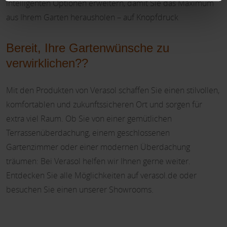
intelligenten Optionen erweitern, damit Sie das Maximum
aus Ihrem Garten herausholen – auf Knopfdruck
Bereit, Ihre Gartenwünsche zu
verwirklichen??
Mit den Produkten von Verasol schaffen Sie einen stilvollen,
komfortablen und zukunftssicheren Ort und sorgen für
extra viel Raum. Ob Sie von einer gemütlichen
Terrassenüberdachung, einem geschlossenen
Gartenzimmer oder einer modernen Überdachung
träumen: Bei Verasol helfen wir Ihnen gerne weiter.
Entdecken Sie alle Möglichkeiten auf verasol.de oder
besuchen Sie einen unserer Showrooms.