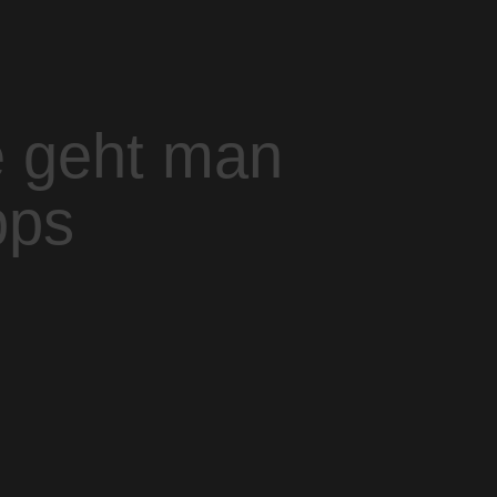
e geht man
pps