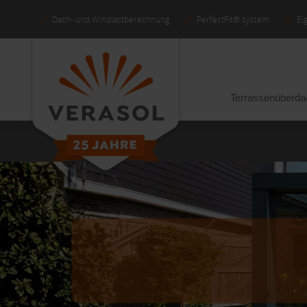
Dach- und Windlastberechnung
PerfectFit® system
Ei
Terrassenüberd