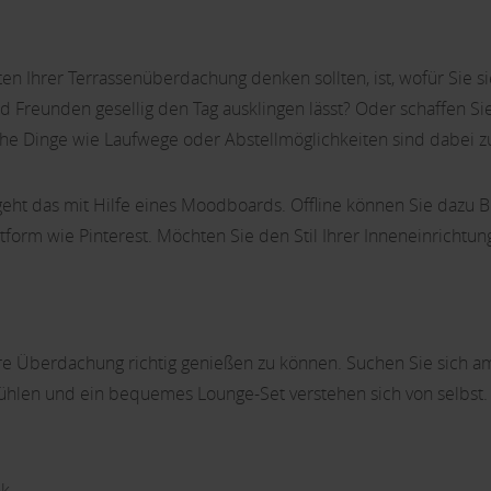
ten Ihrer Terrassenüberdachung denken sollten, ist, wofür Sie s
reunden gesellig den Tag ausklingen lässt? Oder schaffen Sie s
e Dinge wie Laufwege oder Abstellmöglichkeiten sind dabei zu
geht das mit Hilfe eines Moodboards. Offline können Sie dazu B
ttform wie Pinterest. Möchten Sie den Stil Ihrer Inneneinrichtu
 Ihre Überdachung richtig genießen zu können. Suchen Sie sich a
hlen und ein bequemes Lounge-Set verstehen sich von selbst.
nk