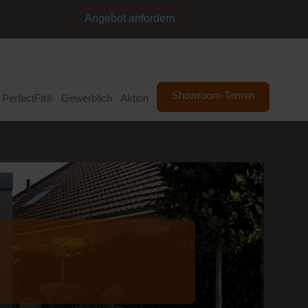
Angebot anfordern
NL
DE
Showroom-Termin
PerfectFit®
Gewerblich
Aktion