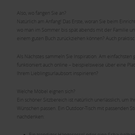
Also, wo fangen Sie an?
Natürlich am Anfang! Das Erste, woran Sie beim Einrich
wo man im Sommer bis spät abends mit der Familie und F
einem guten Buch zurückziehen können? Auch praktisch
Als Nächstes sammeln Sie Inspiration. Am einfachsten 
funktioniert auch online – beispielsweise über eine Pla
Ihrem Lieblingsurlaubsort inspirieren?
Welche Möbel eignen sich?
Ein schöner Sitzbereich ist natürlich unerlässlich, um
Wünschen passen. Ein Outdoor-Tisch mit passenden Stü
nachdenken:
Ein trendiger Hängesessel oder eine Schaukelba