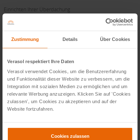
Einrichten Ihrer Überdachung
Eine Terrassenüberdachung muss nicht groß sein, um zu
Ihrem Lieblingsplatz zu werden. Auch hier ist ein
Übersichtsplan eine gute Idee. So können Sie mit der
Zustimmung
Details
Über Cookies
Einteilung spielen, um den verfügbaren Platz optimal zu
nutzen. Tipp: Wählen Sie helle Farben, um das Ganze
optisch größer wirken zu lassen. Was halten Sie von weißen
Verasol respektiert Ihre Daten
Stühlen mit Schalensitzen und Armlehnen um einen
Verasol verwendet Cookies, um die Benutzererfahrung
Esstisch aus heller Eiche? Oder von Kissen in Pastelltönen
und Funktionalität dieser Website zu verbessern, um die
Integration mit sozialen Medien zu ermöglichen und um
für die Loungegarnitur? Fügen Sie dann mit schönen
relevante Werbung anzuzeigen. Klicken Sie auf 'Cookies
Accessoires ein paar Farbtupfer hinzu. Aber denken Sie
zulassen', um Cookies zu akzeptieren und auf der
daran: Weniger ist mehr.
Website fortzufahren.
Sie möchten sich inspirieren lassen?
Dann besuchen Sie eine unserer Filialen. Eine davon liegt
Cookies zulassen