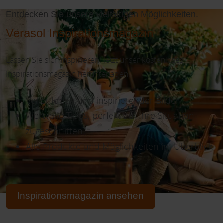
Entdecken Sie unsere vielfältigen Möglichkeiten.
Verasol Inspirationsmagazin
Lassen Sie sich inspirieren! Jetzt unser kostenloses
Inspirationsmagazin herunterladen!
Voller Ideen und inspirierender Bilder
Wertvolle Tipps, perfekt auf Ihre Situation
zugeschnitten
Alle Produkte und Möglichkeiten im Überblick
Inspirationsmagazin ansehen