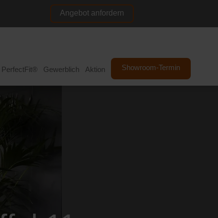
Angebot anfordern
NL
DE
Showroom-Termin
PerfectFit®
Gewerblich
Aktion