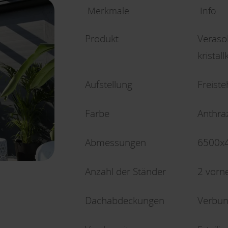
Merkmale
Info
Produkt
Veraso
kristal
Aufstellung
Freist
Farbe
Anthraz
Abmessungen
6500x4
Anzahl der Ständer
2 vorn
Dachabdeckungen
Verbun