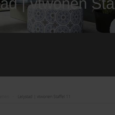
tad | vtwonen Staf
sehen
Lelystad | vtwonen Staffel 11