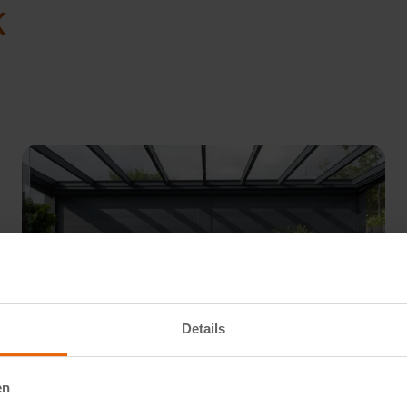
k
Details
en