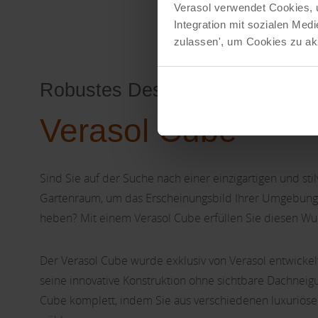
Verasol verwendet Cookies, 
Integration mit sozialen Me
zulassen', um Cookies zu akz
Robustes Design
Verasol Cube
Sind Sie auf der Suche nach einer einzigartigen und st
Gartenraum, um das Erscheinungsbild Ihrer Umgebung 
heben? Mit einem Verasol Cube erfüllen Sie diesen W
Der Verasol Cube wurde exklusiv von Verasol entwickel
seine innovative Konstruktion ohne sichtbare Dachneig
Cube komplett, indem Sie aus verschiedenen luxuriös