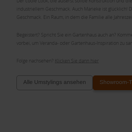
Der coole Look, die äußerst solide Konstruktion und di
industriellem Geschmack. Auch Marieke ist glücklich! D
Geschmack. Ein Raum, in dem die Familie alle Jahresze
Begeistert? Spricht Sie ein Gartenhaus auch an? Komme
vorbei, um Veranda- oder Gartenhaus-Inspiration zu s
Folge nachsehen?
Klicken Sie dann hier
Alle Umstylings ansehen
Showroom-T