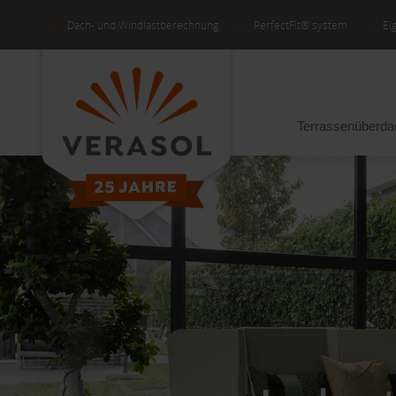
Dach- und Windlastberechnung
PerfectFit® system
Ei
Terrassenüberd