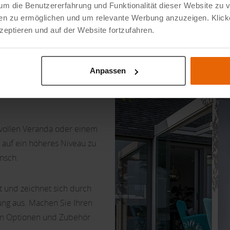
um die Benutzererfahrung und Funktionalität dieser Website zu 
dien zu ermöglichen und um relevante Werbung anzuzeigen. Klick
eptieren und auf der Website fortzufahren.
Anpassen
ilvollen Veranda oder einem
auf ein höheres Niveau zu
unsch.
t und zeichnet sich durch
ung aus. Machen Sie Ihren
en Optionen und Zubehör