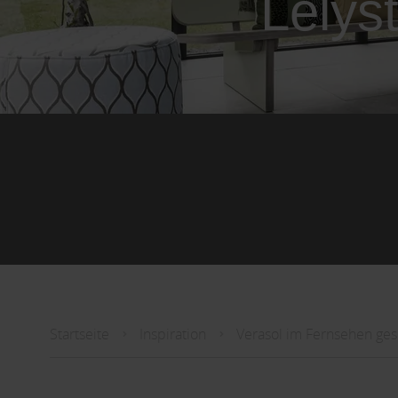
Lelys
Startseite
Inspiration
Verasol im Fernsehen ge