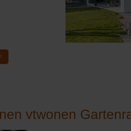
n
onen vtwonen Gartenr