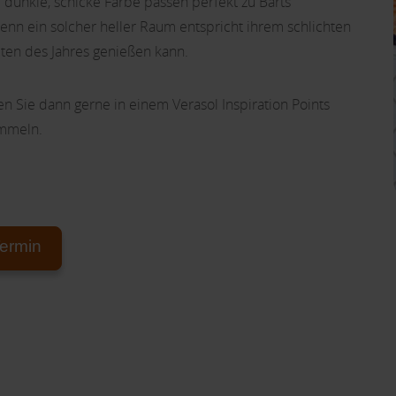
e dunkle, schicke Farbe passen perfekt zu Barts
enn ein solcher heller Raum entspricht ihrem schlichten
iten des Jahres genießen kann.
n Sie dann gerne in einem Verasol Inspiration Points
ammeln.
ermin