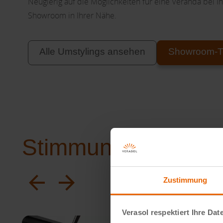
Neugierig auf die Möglichkeiten für eine Veranda bei 
Showroom in Ihrer Nähe.
Alle Umstylings ansehen
Showroom-T
Stimmungseindruc
Zustimmung
Verasol respektiert Ihre Dat