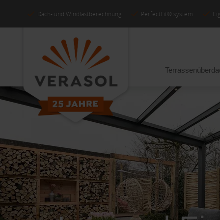
Dach- und Windlastberechnung
PerfectFit® system
Ei
Terrassenüberd