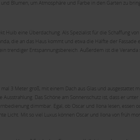
en und Blumen, um Atmosphäre und Farbe in den Garten zu brin
t Huib eine Überdachung. Als Spezialist für die Schaffung v
eranda, die an das Haus kommt und etwa die Hälfte der Fassade
 ein trendiger Entspannungsbereich. Außerdem ist die Veranda 
t 4 mal 3 Meter groß, mit einem Dach aus Glas und ausgestattet 
se Ausstrahlung. Das Schöne am Sonnenschutz ist, dass er unter
Fernbedienung dimmbar. Egal, ob Oscar und Ilona lesen, essen 
 Licht. Mit so viel Luxus können Oscar und Ilona von früh mo