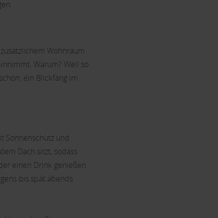
gen.
on zusätzlichem Wohnraum
 einnimmt. Warum? Weil so
schön; ein Blickfang im
mit Sonnenschutz und
 dem Dach sitzt, sodass
oder einen Drink genießen
rgens bis spät abends