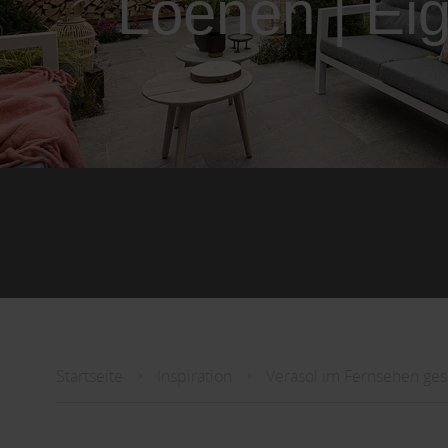
Loenen | Ei
Startseite
Inspiration
Verasol im Fernsehen ge