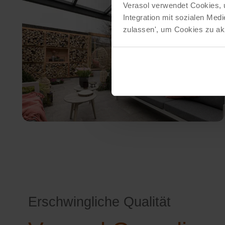
Verasol verwendet Cookies, 
Integration mit sozialen Me
zulassen', um Cookies zu akz
Erschwingliche Qualität