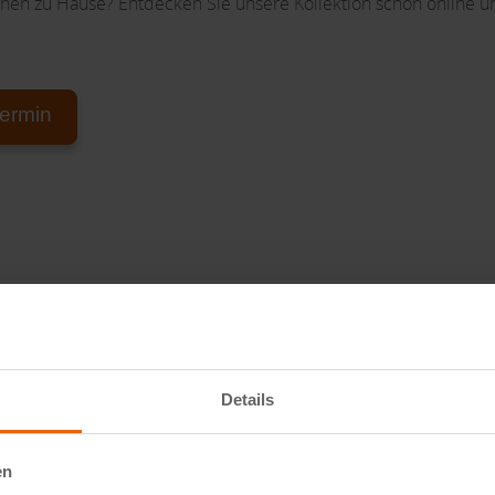
Ihnen zu Hause? Entdecken Sie unsere Kollektion schon online 
ermin
k
Details
en