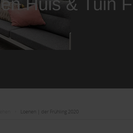
gen Huis & Tuin F
sehen
Loenen | der Frühling 2020