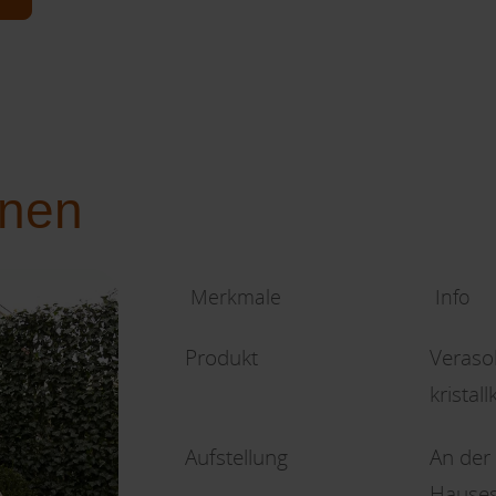
onen
Merkmale
Info
Produkt
Veraso
kristal
Aufstellung
An der
Hause