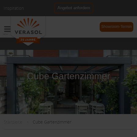
Inspiration
Angebot anfordern
NL
DE
Showroom-Termin
Cube Gartenzimmer
Startseite
Cube Gartenzimmer