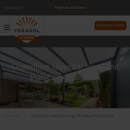
Inspiration
Angebot anfordern
NL
DE
Showroom-Termin
Greenline Überdachung mit
Polycarbonatdach
Startseite
Greenline Überdachung mit Polycarbonatdach