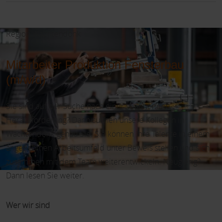
Region Wachtendonk
Mitarbeiter Produktion Fensterbau
(m/w/d)
Sie sind auf der Suche nach einer spannenden
Herausforderung? Dann suchen unsere Kollegen in
Wachtendonk genau Sie. Sie können Ihre Talente in einem
angenehmen Arbeitsumfeld unter Beweis stellen und sich
zusammen mit dem Team weiterentwickeln. Neugierig?
Dann lesen Sie weiter.
Wer wir sind