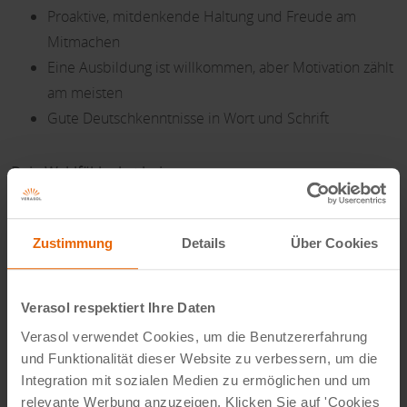
Proaktive, mitdenkende Haltung und Freude am
Mitmachen
Eine Ausbildung ist willkommen, aber Motivation zählt
am meisten
Gute Deutschkenntnisse in Wort und Schrift
Dein Wohlfühlpaket bei uns:
Attraktives Gehalt plus Urlaubsgeld (Ab 2600 € im
Zustimmung
Details
Über Cookies
Monat)
Gleitzeit & Überstundenregelung via Arbeitszeitkonto
digitales Personalsystem (via App)
Verasol respektiert Ihre Daten
28 Tage Urlaub + Sonderurlaub (z. B. zur
Verasol verwendet Cookies, um die Benutzererfahrung
Eheschließung, Geburt)
und Funktionalität dieser Website zu verbessern, um die
Mitarbeiterrabatte & Produktvorteile
Integration mit sozialen Medien zu ermöglichen und um
relevante Werbung anzuzeigen. Klicken Sie auf 'Cookies
Betriebliche Altersvorsorge