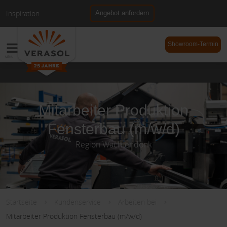
Inspiration
Angebot anfordern
NL
DE
Showroom-Termin
Mitarbeiter Produktion
Fensterbau (m/w/d)
Region Wachtendonk
Startseite
Kundenservice
Arbeiten bei
Mitarbeiter Produktion Fensterbau (m/w/d)