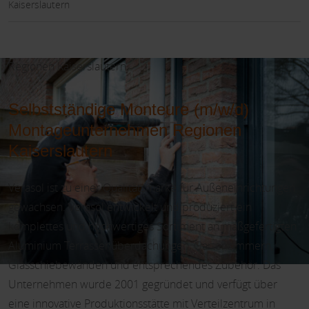
Kaiserslautern
Regionen Kaiserslautern
Selbstständige Monteure (m/w/d)
Montageunternehmen Regionen
Kaiserslautern
Verasol ist zu einer Qualitätsmarke für Außeneinrichtungen
gewachsen. Verasol entwickelt und produziert ein
komplettes und hochwertiges Sortiment an maßgefertigten
Aluminium Terrassenüberdachungen, Gartenzimmern,
Glasschiebewänden und entsprechendes Zubehör. Das
Unternehmen wurde 2001 gegründet und verfügt über
eine innovative Produktionsstätte mit Verteilzentrum in