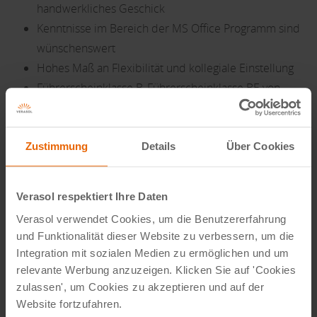
handwerkliches Geschick
Kenntnisse im Bereich der MS Office Programm sind
wünschenswert
Hohes Maß an Flexibilität und kollegiale Einstellung
Führerscheinklasse B, Führerscheinklasse BE von
Vorteil
Was bieten wir?
Zustimmung
Details
Über Cookies
Wir bieten Ihnen ein gute und konkurrenzfähige
Preise
Verasol respektiert Ihre Daten
Eine anspruchsvolle Arbeit in einem dynamischen,
Verasol verwendet Cookies, um die Benutzererfahrung
gesunden und schnell wachsenden Unternehmen
und Funktionalität dieser Website zu verbessern, um die
Einen flexiblen Einsatz nach Absprache
Integration mit sozialen Medien zu ermöglichen und um
Kontaktieren Sie uns!
relevante Werbung anzuzeigen. Klicken Sie auf 'Cookies
zulassen', um Cookies zu akzeptieren und auf der
Stimmt dies mit Ihrer Firma überein? Dann melden Sie sich
Website fortzufahren.
bitte per Mail bei
jobs@verasol.de
oder nutzen Sie das