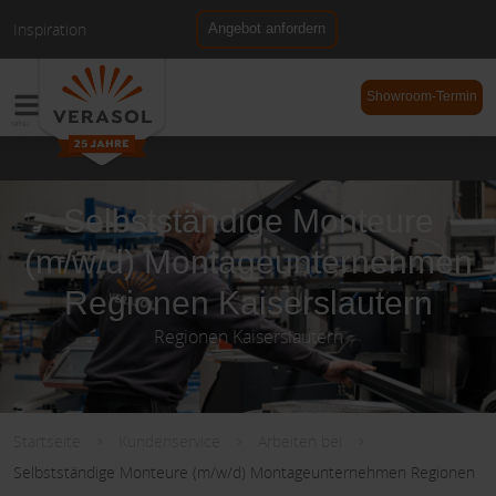
Inspiration
Angebot anfordern
NL
DE
Showroom-Termin
Selbstständige Monteure
(m/w/d) Montageunternehmen
Regionen Kaiserslautern
Regionen Kaiserslautern
Startseite
Kundenservice
Arbeiten bei
Selbstständige Monteure (m/w/d) Montageunternehmen Regionen