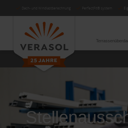
Dach- und Windlastberechnung
PerfectFit® system
Ei
Terrassenüberd
Stellenaussc