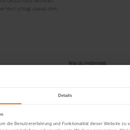
und Deutschland vertreten.
r Herz schlägt überall dort,
Was du mitbringst:
Must-Haves:
Details
Sicherer Umgang mit Co
Systeme
Freude am Kundenkonta
en
Strukturierte Arbeitswei
um die Benutzererfahrung und Funktionalität dieser Website zu 