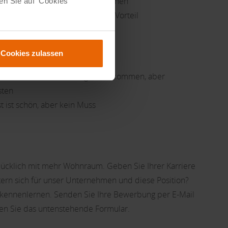
e Haltung und Freude am Mitmachen
en Sie auf 'Cookies
se? Dann hast du bei uns einen Vorteil
Cookies zulassen
r technische Ausbildung ist willkommen, aber
sten
t ist schön, aber kein Muss
ücklich mit mehr Wohnraum. Geben Sie Ihrer Karriere
tern sich für unser Unternehmen und diese Position?
 kennenlernen. Senden Sie Ihre Bewerbung per E-Mail
en Sie das untenstehende Formular.