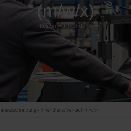
(m/w/x)
Region Wachtendonk
llenausschreibung – Innendienst Verkauf (m/w/x)