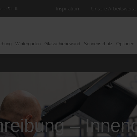
Inspiration
Unsere Arbeitsweise
gene Fabrik
achung
Wintergarten
Glasschiebewand
Sonnenschutz
Optionen
hreibung – Innend