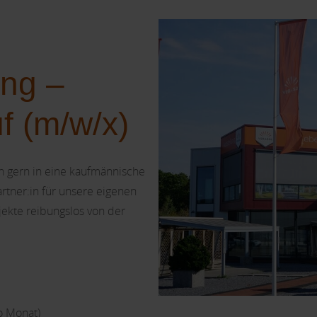
ung –
f (m/w/x)
h gern in eine kaufmännische
rtner:in für unsere eigenen
jekte reibungslos von der
o Monat)