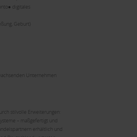
nto● digitales
eßung, Geburt)
nd wachsenden Unternehmen
rch stilvolle Erweiterungen:
ysteme – maßgefertigt und
andelspartnern erhältlich und