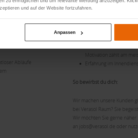
Proaktive, mitdenkend
dien zu ermöglichen und um relevante Werbung anzuzeigen. Klick
eptieren und auf der Website fortzufahren.
Niederländisch Kenntnis
 für Kunden und Kollegen
handelspartner und Retail-
Nice-to-Haves:
Anpassen
bis Realisierung
formationen und guter
Eine kaufmännische ode
Motivation zählt am mei
tloser Abläufe
Erfahrung im Innendiens
tem
So bewirbst du dich:
Wir machen unsere Kunden gl
bei Verasol Raum? Sie begeis
Wir möchten Sie gerne näher
an jobs@verasol.de oder nutz