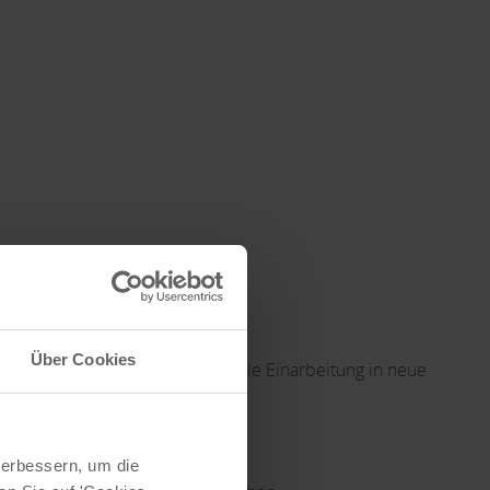
Über Cookies
mputern (MS Office) und schnelle Einarbeitung in neue
kt
se und Blick fürs Detail
verbessern, um die