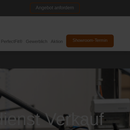
Angebot anfordern
NL
DE
Showroom-Termin
PerfectFit®
Gewerblich
Aktion
ienst Verkauf