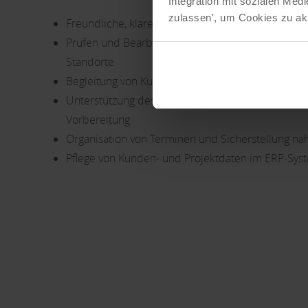
Integration mit sozialen Me
zulassen', um Cookies zu akz
Freundliche, klare und praxisnahe Unterstützung
Prüfen und Bearbeiten von Bestellungen der Fach
Standorte
Begleitung von Kunden und Kollegen von Anfrage 
Unterstützung des Außendienstes mit präzisen In
Vorbereitung
Organisation von Terminen und Sicherstellung nah
Pflege von Kunden- und Projektdaten im ERP-Sys